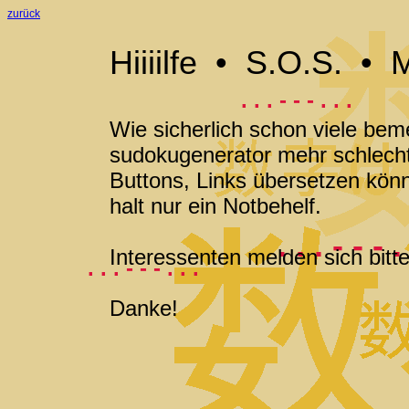
zurück
Hiiiilfe • S.O.S. •
. . . - - - . . .
Wie sicherlich schon viele bem
sudokugenerator mehr schlecht a
Buttons, Links übersetzen kön
halt nur ein Notbehelf.
. . . - - - .
Interessenten melden sich bitt
. . . - - - . . .
Danke!