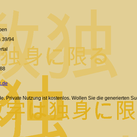
üben
 39/94
rtal
988
x.de
. Private Nutzung ist kostenlos. Wollen Sie die generierten Su