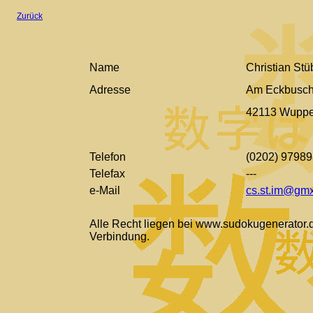
Zurück
Name
Christian St
Adresse
Am Eckbusch
42113 Wuppe
Telefon
(0202) 9798
Telefax
---
e-Mail
cs.st.im@gm
Alle Recht liegen bei www.sudokugenerator.de
Verbindung.