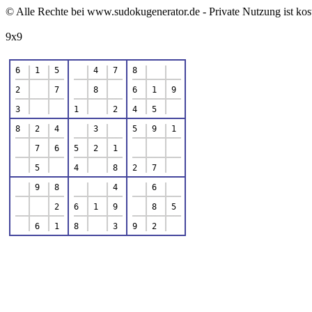
© Alle Rechte bei www.sudokugenerator.de - Private Nutzung ist kos
9x9
6
1
5
4
7
8
2
7
8
6
1
9
3
1
2
4
5
8
2
4
3
5
9
1
7
6
5
2
1
5
4
8
2
7
9
8
4
6
2
6
1
9
8
5
6
1
8
3
9
2